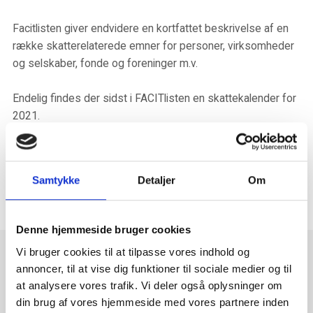
Facitlisten giver endvidere en kortfattet beskrivelse af en
række skatterelaterede emner for personer, virksomheder
og selskaber, fonde og foreninger m.v.
Endelig findes der sidst i FACITlisten en skattekalender for
2021.
Se publikation
Tilbage til oversigten

Samtykke
Detaljer
Om
Denne hjemmeside bruger cookies
Vi bruger cookies til at tilpasse vores indhold og
Tilmeld dig vores nyhedsbrev
annoncer, til at vise dig funktioner til sociale medier og til
at analysere vores trafik. Vi deler også oplysninger om
din brug af vores hjemmeside med vores partnere inden
Vi deler ny værdifuld viden, og holder dig opdateret på love