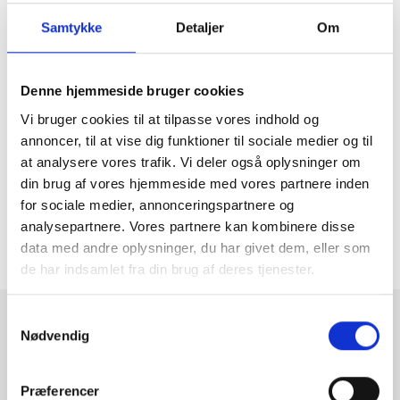
Samtykke
Detaljer
Om
Download artikel som PDF
Denne hjemmeside bruger cookies
Vi bruger cookies til at tilpasse vores indhold og
annoncer, til at vise dig funktioner til sociale medier og til
at analysere vores trafik. Vi deler også oplysninger om
din brug af vores hjemmeside med vores partnere inden
Se publikation
Tilbage til oversigten

for sociale medier, annonceringspartnere og
analysepartnere. Vores partnere kan kombinere disse
data med andre oplysninger, du har givet dem, eller som
de har indsamlet fra din brug af deres tjenester.
Samtykkevalg
Nødvendig
Tilmeld dig vores nyhedsbrev
Vi deler ny værdifuld viden, og holder dig opdateret på love
Præferencer