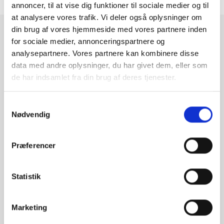
annoncer, til at vise dig funktioner til sociale medier og til
at analysere vores trafik. Vi deler også oplysninger om
din brug af vores hjemmeside med vores partnere inden
for sociale medier, annonceringspartnere og
Tilmeld dig vores nyhedsbrev
analysepartnere. Vores partnere kan kombinere disse
data med andre oplysninger, du har givet dem, eller som
Vi deler ny værdifuld viden, og holder dig opdateret på love
de har indsamlet fra din brug af deres tjenester.
og regler.
Samtykkevalg
Nødvendig
Præferencer
Statistik
Marketing