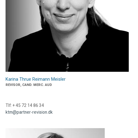
Karina Thrue Reimann Meisler
REVISOR, CAND. MERC. AUD
Tlf: + 45 72 14 86 34
ktm@partner-revision.dk