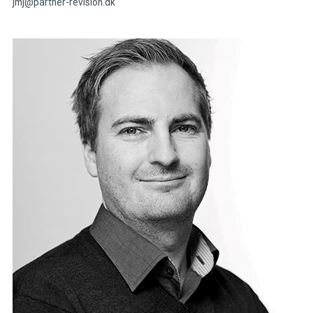
jmj@partner-revision.dk