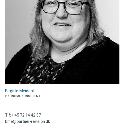
Birgitte Meidahl
ØKONOMI-KONSULENT
Tlf: + 45 72 14 42 57
bme@partner-revision.dk