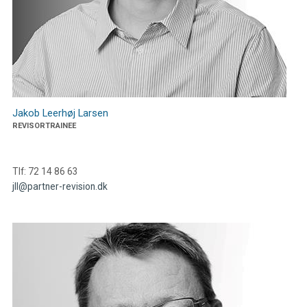
Jakob Leerhøj Larsen
REVISORTRAINEE
Tlf: 72 14 86 63
jll@partner-revision.dk