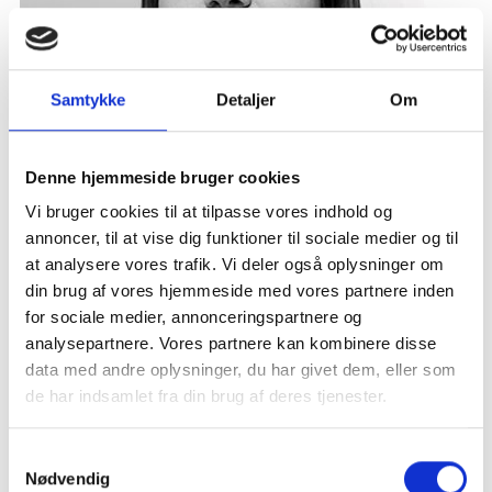
Samtykke
Detaljer
Om
Denne hjemmeside bruger cookies
Vi bruger cookies til at tilpasse vores indhold og
annoncer, til at vise dig funktioner til sociale medier og til
at analysere vores trafik. Vi deler også oplysninger om
din brug af vores hjemmeside med vores partnere inden
Emma Cecilie Vanting Hansen
for sociale medier, annonceringspartnere og
REVISOR, CAND. MERC. AUD.
analysepartnere. Vores partnere kan kombinere disse
data med andre oplysninger, du har givet dem, eller som
Tlf: + 45 72 14 42 55
de har indsamlet fra din brug af deres tjenester.
evh@partner-revision.dk
Samtykkevalg
Nødvendig