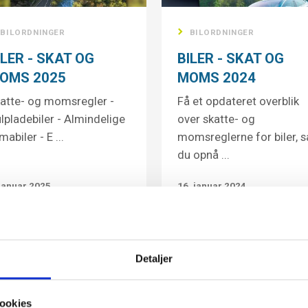
BILORDNINGER
BILORDNINGER
ILER - SKAT OG
BILER - SKAT OG
OMS 2025
MOMS 2024
atte- og momsregler -
Få et opdateret overblik
lpladebiler - Almindelige
over skatte- og
rmabiler - E ...
momsreglerne for biler, s
du opnå ...
 januar 2025
16. januar 2024
Detaljer
ookies