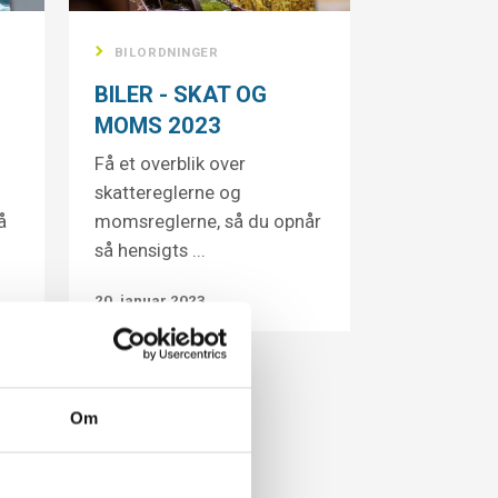
BILORDNINGER
BILER - SKAT OG
MOMS 2023
Få et overblik over
skattereglerne og
å
momsreglerne, så du opnår
så hensigts ...
20. januar 2023
Om