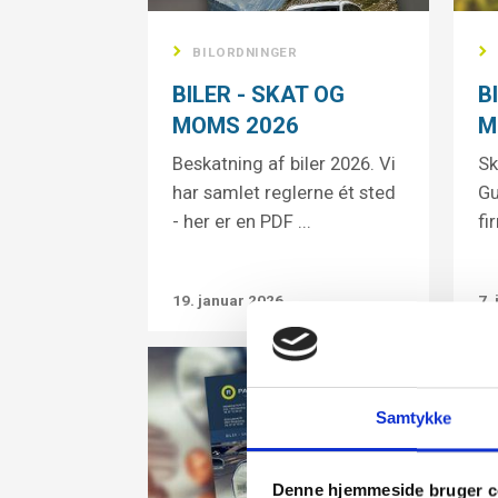
BILORDNINGER
BILER - SKAT OG
B
MOMS 2026
M
Beskatning af biler 2026. Vi
Sk
har samlet reglerne ét sted
Gu
- her er en PDF ...
fi
19. januar 2026
7.
Samtykke
Denne hjemmeside bruger c