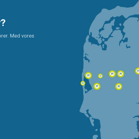
r?
orer. Med vores