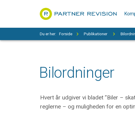
Komp
Du er her:
Forside
Publikationer
Bilordni
Bilordninger
Hvert år udgiver vi bladet ”Biler – sk
reglerne – og muligheden for en opti