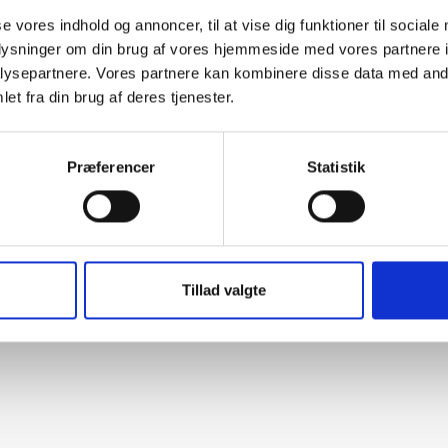
se vores indhold og annoncer, til at vise dig funktioner til sociale
oplysninger om din brug af vores hjemmeside med vores partnere i
BILORDNINGER
ysepartnere. Vores partnere kan kombinere disse data med andr
et fra din brug af deres tjenester.
ILER - SKAT OG
OMS 2020
r får du ajourført overblik
Præferencer
Statistik
er skattereglerne og
msreglerne på bilomr ...
Tillad valgte
 januar 2020