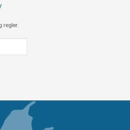
v
 regler.