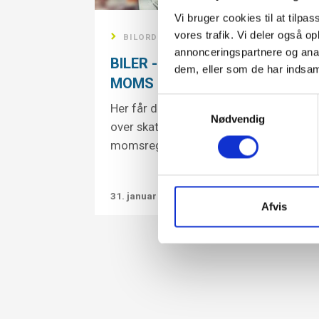
Vi bruger cookies til at tilpas
vores trafik. Vi deler også 
BILORDNINGER
annonceringspartnere og anal
BILER - SKAT OG
dem, eller som de har indsaml
B
MOMS 2022
M
Samtykkevalg
Her får du ajourført overblik
He
Nødvendig
over skattereglerne og
ov
momsreglerne på bilomr ...
mo
31. januar 2022
Afvis
6.