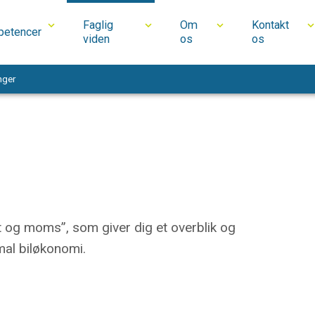
Faglig
Om
Kontakt
etencer
viden
os
os
nger
at og moms”, som giver dig et overblik og
mal biløkonomi.