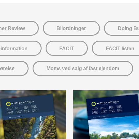
ner Review
Bilordninger
Doing B
einformation
FACIT
FACIT listen
gørelse
Moms ved salg af fast ejendom