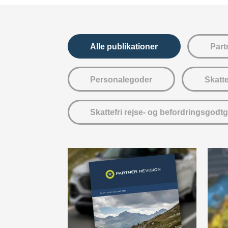
Alle publikationer
Part
Personalegoder
Skatt
Skattefri rejse- og befordringsgodt