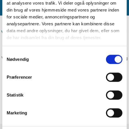
at analysere vores trafik. Vi deler også oplysninger om
Generationsskifte/køb/salg
din brug af vores hjemmeside med vores partnere inden
for sociale medier, annonceringspartnere og
analysepartnere. Vores partnere kan kombinere disse
data med andre oplysninger, du har givet dem, eller som
Vi rådgiver altid med udgangspunkt i
de har indsamlet fra din brug af deres tjenester.
dine unikke behov
Samtykkevalg
Vi rådgiver om mange andre forhold – eksempelvis køb og salg
Nødvendig
af virksomheder, fusioner, generationsskifte og investeringer.
Det gør vi, fordi vi som virksomhedens revisor har en dyb
Præferencer
indsigt i vore kunders forhold. Vi rådgiver altid med
udgangspunkt i dine unikke behov. Kontakt din lokale afdeling
for at høre mere om dine muligheder.
Statistik
Book et møde med en revisor
Marketing