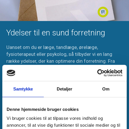
Ydelser til en sund forretning
Uanset om du er læge, tandlæge, ørelæge,
fysioterapeut eller psykolog, så tilbyder vi en lang
række ydelser, der kan optimere din forretning. Fra
den daglige drift til regnskab og rådgivning om
køb/salg af praksis. Vores ydelser omfatter:
Administration – effektivisering/outsourcing
Samtykke
Detaljer
Om
Løbende opfølgning/perioderapporteringer
Lønsumsafgifter
Denne hjemmeside bruger cookies
Regnskab
Vi bruger cookies til at tilpasse vores indhold og
annoncer, til at vise dig funktioner til sociale medier og til
Selskabsstruktur