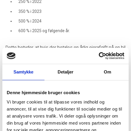
250 % i 2022
350 % i 2023
500 % i 2024
600 % i 2025 og følgende år.
Dette betyder, at hvis der betales en årlig ejerafgift på en bil
på eksempelvis 3.000 kr., udgjorde miljøtillægget i 2020
3000 kr. + 1.500 kr. (50 % af 3.000 kr.) = 4.500 kr. for hele
året. For 2025 vil miljøtillægget udgøre 3.000 kr. + 18.000 kr.
Samtykke
Detaljer
Om
(600 % af 3.000 kr.) = 21.000 kr.
Elbil og arbejdsgiverbetalt ladestander på bopælen
Denne hjemmeside bruger cookies
Vi bruger cookies til at tilpasse vores indhold og
Arbejdsgiverbetalt ladestander på bopælen skal fra og med
annoncer, til at vise dig funktioner til sociale medier og til
den 1. juli 2021 ikke længere indgå i beskatningsgrundlaget
at analysere vores trafik. Vi deler også oplysninger om
for fri bil, når medarbejderen har fri bil i form af en elbil eller
din brug af vores hjemmeside med vores partnere inden
en pluginhybridbil.
for sociale medier, annonceringspartnere og