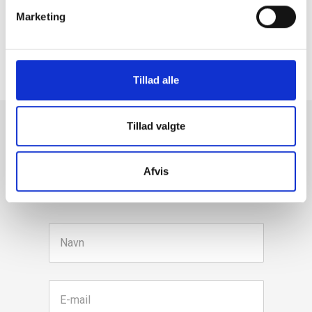
Marketing
Tilbage til oversigten

Tillad alle
Tillad valgte
Tilmeld dig vores nyhedsbrev
Afvis
Vi deler ny værdifuld viden, og holder dig opdateret på love
og regler.