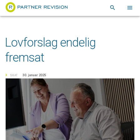
search
menu
Lovforslag endelig
fremsat
30. januar 2025
SKAT