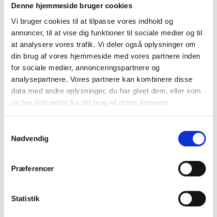
Denne hjemmeside bruger cookies
Værdiansættelse ved generationskifte
Vi bruger cookies til at tilpasse vores indhold og
Der foreslås desuden et retskrav på en skematisk
annoncer, til at vise dig funktioner til sociale medier og til
værdiansættelse ved opgørelsen af bo- og gaveafgiften
at analysere vores trafik. Vi deler også oplysninger om
ved generationsskifte af en erhvervsvirksomhed.
din brug af vores hjemmeside med vores partnere inden
for sociale medier, annonceringspartnere og
analysepartnere. Vores partnere kan kombinere disse
Søskende og gaveafgift
data med andre oplysninger, du har givet dem, eller som
Fra 1. januar 2027 sidestilles søskende med nærtstående
de har indsamlet fra din brug af deres tjenester.
familie i forhold til gaveafgift. Det betyder bl.a. at gaver kan
gives til søskende afgiftsfrit i samme omfang, som gaver i
Samtykkevalg
dag kan gives til eksempelvis børn afgiftsfrit.
Nødvendig
Præferencer
Statistik