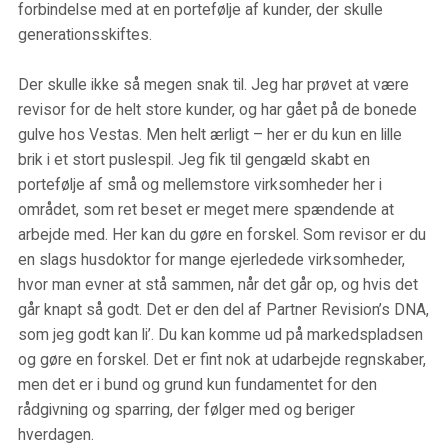
forbindelse med at en portefølje af kunder, der skulle
generationsskiftes.
Der skulle ikke så megen snak til. Jeg har prøvet at være
revisor for de helt store kunder, og har gået på de bonede
gulve hos Vestas. Men helt ærligt – her er du kun en lille
brik i et stort puslespil. Jeg fik til gengæld skabt en
portefølje af små og mellemstore virksomheder her i
området, som ret beset er meget mere spændende at
arbejde med. Her kan du gøre en forskel. Som revisor er du
en slags husdoktor for mange ejerledede virksomheder,
hvor man evner at stå sammen, når det går op, og hvis det
går knapt så godt. Det er den del af Partner Revision’s DNA,
som jeg godt kan li’. Du kan komme ud på markedspladsen
og gøre en forskel. Det er fint nok at udarbejde regnskaber,
men det er i bund og grund kun fundamentet for den
rådgivning og sparring, der følger med og beriger
hverdagen.