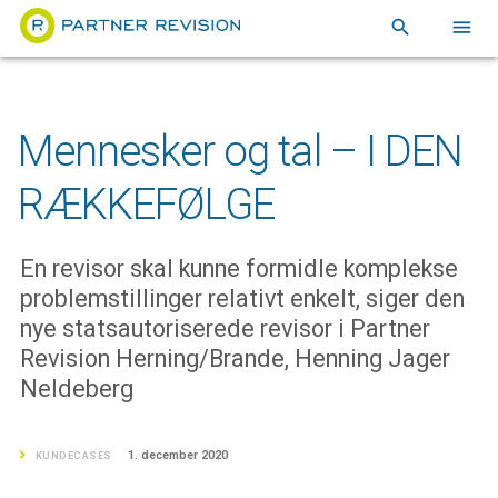
search
menu
Mennesker og tal – I DEN
RÆKKEFØLGE
En revisor skal kunne formidle komplekse
problemstillinger relativt enkelt, siger den
nye statsautoriserede revisor i Partner
Revision Herning/Brande, Henning Jager
Neldeberg
1. december 2020
KUNDECASES