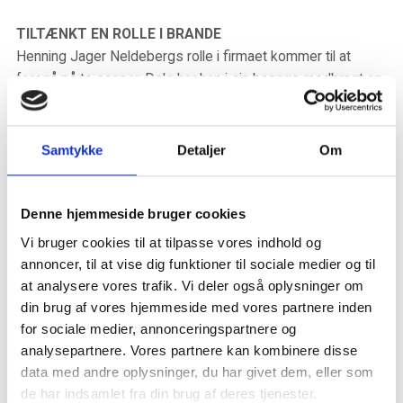
TILTÆNKT EN ROLLE I BRANDE
Henning Jager Neldebergs rolle i firmaet kommer til at
foregå på to scener. Dels har han i sin bagage medbragt en
række kunder, som skal betjenes fra Herning. Dels har han
en rolle på kontoret i Brande i forbindelse med et
kommende generationsskifte. Derudover vil han sammen
Samtykke
Detaljer
Om
med sine kollegaer medvirke til at styrke Partner Revisions
allerede stærke markedsposition i såvel Herning som
Brande.
Denne hjemmeside bruger cookies
Vi bruger cookies til at tilpasse vores indhold og
Domicilmæssigt vil jeg komme til at have kontor i både
annoncer, til at vise dig funktioner til sociale medier og til
Herning og Brande. Jeg lægger meget vægt på, at når jeg
at analysere vores trafik. Vi deler også oplysninger om
skal betjene kunder i Brande, sker det med udgangspunkt i
din brug af vores hjemmeside med vores partnere inden
Brande, siger Henning Jager Neldeberg.
for sociale medier, annonceringspartnere og
analysepartnere. Vores partnere kan kombinere disse
Den nye statsautoriserede revisor bliver forventeligt inden
data med andre oplysninger, du har givet dem, eller som
for kort tid partner i Partner Revision.
de har indsamlet fra din brug af deres tjenester.