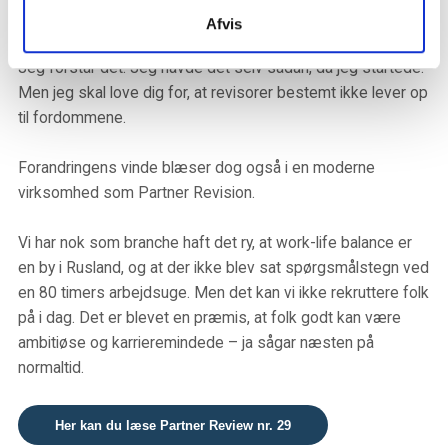
mange om, at det er et lidt stift og gråt fag.
Afvis
Jeg forstår det. Jeg havde det selv sådan, da jeg startede.
Men jeg skal love dig for, at revisorer bestemt ikke lever op
til fordommene.
Forandringens vinde blæser dog også i en moderne
virksomhed som Partner Revision.
Vi har nok som branche haft det ry, at work-life balance er
en by i Rusland, og at der ikke blev sat spørgsmålstegn ved
en 80 timers arbejdsuge. Men det kan vi ikke rekruttere folk
på i dag. Det er blevet en præmis, at folk godt kan være
ambitiøse og karrieremindede – ja sågar næsten på
normaltid.
Her kan du læse Partner Review nr. 29