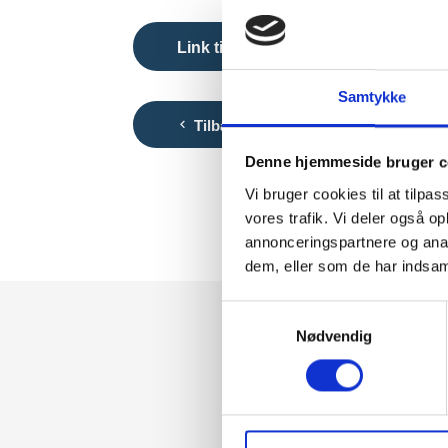
Link til publikationen
Samtykke
Tilbage til oversigten

Denne hjemmeside bruger c
Vi bruger cookies til at tilpas
vores trafik. Vi deler også 
annonceringspartnere og anal
dem, eller som de har indsaml
Samtykkevalg
Nødvendig
Vi dele