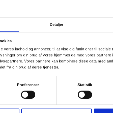
Detaljer
ookies
se vores indhold og annoncer, til at vise dig funktioner til sociale
oplysninger om din brug af vores hjemmeside med vores partnere i
ysepartnere. Vores partnere kan kombinere disse data med andr
et fra din brug af deres tjenester.
Præferencer
Statistik
Tilmeld dig vores nyhedsbre
r ny værdifuld viden, og holder dig opdateret på love og