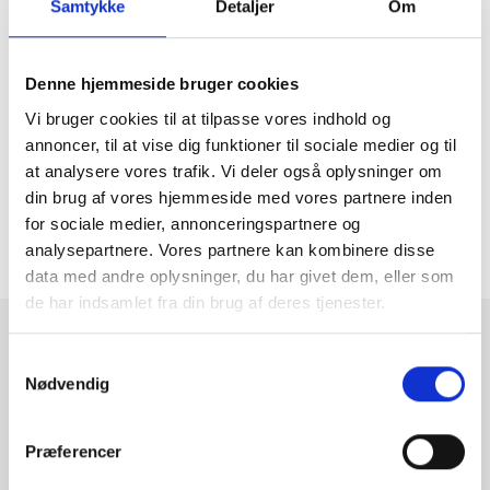
Samtykke
Detaljer
Om
Hent PDF
Denne hjemmeside bruger cookies
Vi bruger cookies til at tilpasse vores indhold og
annoncer, til at vise dig funktioner til sociale medier og til
at analysere vores trafik. Vi deler også oplysninger om
Se publikation
Tilbage til oversigten

din brug af vores hjemmeside med vores partnere inden
for sociale medier, annonceringspartnere og
analysepartnere. Vores partnere kan kombinere disse
data med andre oplysninger, du har givet dem, eller som
de har indsamlet fra din brug af deres tjenester.
Tilmeld dig vores nyhedsbrev
Samtykkevalg
Nødvendig
Vi deler ny værdifuld viden, og holder dig opdateret på love
og regler.
Præferencer