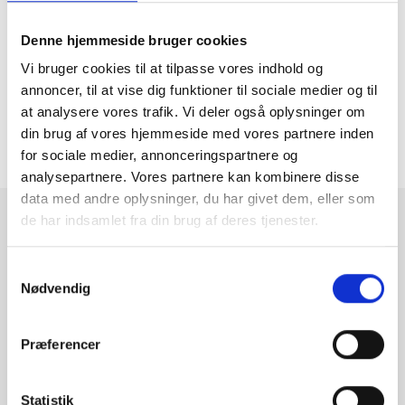
Hent facitlisten som PDF
Denne hjemmeside bruger cookies
Vi bruger cookies til at tilpasse vores indhold og
annoncer, til at vise dig funktioner til sociale medier og til
Tilbage til oversigten

at analysere vores trafik. Vi deler også oplysninger om
din brug af vores hjemmeside med vores partnere inden
for sociale medier, annonceringspartnere og
analysepartnere. Vores partnere kan kombinere disse
data med andre oplysninger, du har givet dem, eller som
de har indsamlet fra din brug af deres tjenester.
Tilmeld dig vores nyhedsbrev
Samtykkevalg
Nødvendig
Vi deler ny værdifuld viden, og holder dig opdateret på love
og regler.
Præferencer
Statistik