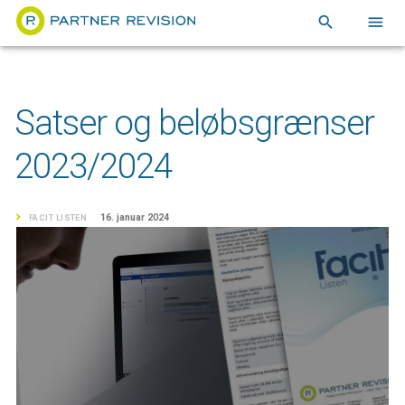
search
menu
Satser og beløbsgrænser
2023/2024
16. januar 2024
FACIT LISTEN