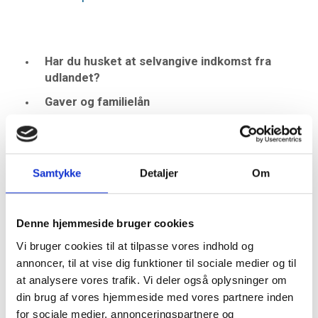
Har du husket at selvangive indkomst fra
udlandet?
Gaver og familielån
Hvor længe skal en ejendom have tjent til bolig,
før den kan sælges skattefrit?
Moms ved anvendelse af underleverandører –
Samtykke
Detaljer
Om
pas på!
Momsregler ved opførelse af bygninger
Denne hjemmeside bruger cookies
Ny lovgivning, domme og afgørelser
Vi bruger cookies til at tilpasse vores indhold og
annoncer, til at vise dig funktioner til sociale medier og til
at analysere vores trafik. Vi deler også oplysninger om
din brug af vores hjemmeside med vores partnere inden
for sociale medier, annonceringspartnere og