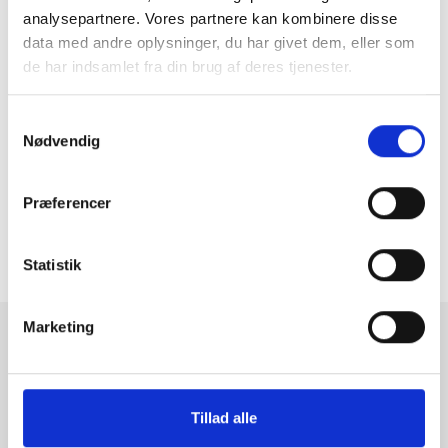
analysepartnere. Vores partnere kan kombinere disse
Hent Skatteinformation som PDF
data med andre oplysninger, du har givet dem, eller som
de har indsamlet fra din brug af deres tjenester.
Samtykkevalg
Nødvendig
Se publikation
Tilbage til oversigten

Præferencer
Statistik
Marketing
Tilmeld dig vores nyhedsbrev
Vi deler ny værdifuld viden, og holder dig opdateret på love
Tillad alle
og regler.