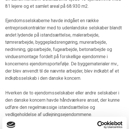
81 lejere og et samlet areal på 68.930 m2.
Ejendomsselskaberne havde indgået en række
entreprisekontrakter med to udenlandske selskaber blandt
andet lydende på istandsættelse, malerarbejde,
tømrerarbejde, byggepladsrengøring, murerarbejde,
nedrivning, gipsarbejde, fugearbejde, betonarbejde og
vinduesmontage fordelt på forskellige ejendomme i
koncernens ejendomsportefølje. De byggematerialer mv.,
der blev anvendt til de nævnte arbejder, blev indkøbt af et
indkøbsselskab i den danske koncern.
Hverken de to ejendomsselskaber eller andre selskaber i
den danske koncern havde håndværkere ansat, der kunne
udføre den regelmæssige istandsættelse og
vedligeholdelse af udlejningsejendommene.
Østre Landsret skulle tage stilling til, hvorvidt de indgåede