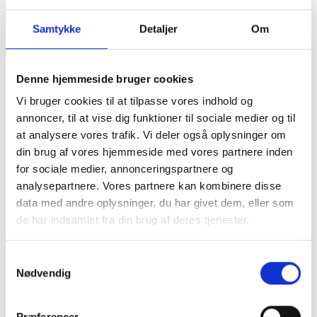
entreprisekontrakter kunne godkendes som sådan, eller om
Samtykke
Detaljer
Om
der var tale om leje af arbejdskraft.
Landsretten fastslog, at selskaberne reelt bar ansvaret og
Denne hjemmeside bruger cookies
risikoen for arbejdsresultatet. Landsretten lagde vægt på,
Vi bruger cookies til at tilpasse vores indhold og
at de indgåede kontrakter alene indeholdt helt overordnede
annoncer, til at vise dig funktioner til sociale medier og til
angivelser af de håndværksopgaver, der skulle leveres, og
at analysere vores trafik. Vi deler også oplysninger om
at selskaberne udøvede et tæt tilsyn med arbejdets
din brug af vores hjemmeside med vores partnere inden
udførelse. Landsretten lagde endvidere vægt på, at der var
for sociale medier, annonceringspartnere og
tale om relativt ukomplicerede opgaver, og at retten til at
analysepartnere. Vores partnere kan kombinere disse
udvælge de rette personer og deres kvalifikationer derfor
data med andre oplysninger, du har givet dem, eller som
var af begrænset betydning.
de har indsamlet fra din brug af deres tjenester.
Selv om ejendomsselskaberne ikke udøvede sædvanlige
Samtykkevalg
arbejdsgiverbeføjelser over de udenlandske ansatte og
Nødvendig
ikke kunne bestemme den måde, arbejdet skulle udføres
på, eller hvem eller hvor mange personer der skulle udføre
Præferencer