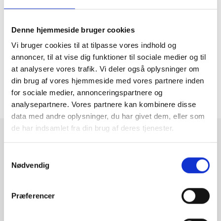
Denne hjemmeside bruger cookies
Vi bruger cookies til at tilpasse vores indhold og
annoncer, til at vise dig funktioner til sociale medier og til
Tilbage til oversigten

at analysere vores trafik. Vi deler også oplysninger om
din brug af vores hjemmeside med vores partnere inden
for sociale medier, annonceringspartnere og
analysepartnere. Vores partnere kan kombinere disse
data med andre oplysninger, du har givet dem, eller som
de har indsamlet fra din brug af deres tjenester.
Tilmeld dig vores nyhedsbrev
Samtykkevalg
Nødvendig
Vi deler ny værdifuld viden, og holder dig opdateret på love
og regler.
Præferencer