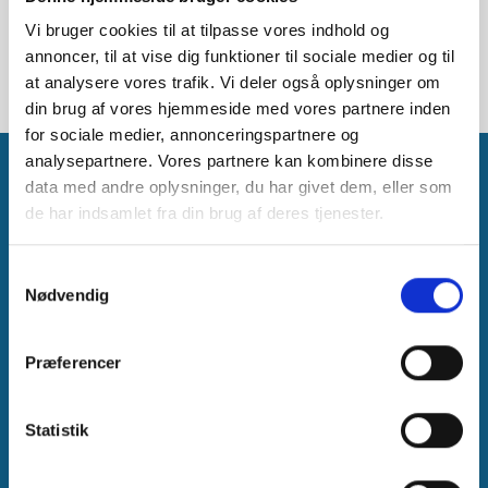
Vi bruger cookies til at tilpasse vores indhold og
annoncer, til at vise dig funktioner til sociale medier og til
at analysere vores trafik. Vi deler også oplysninger om
din brug af vores hjemmeside med vores partnere inden
for sociale medier, annonceringspartnere og
analysepartnere. Vores partnere kan kombinere disse
data med andre oplysninger, du har givet dem, eller som
de har indsamlet fra din brug af deres tjenester.
Samtykkevalg
Vil du prøve en
lokal revisor?
Nødvendig
Book et uforpligtende møde med én af vores revisorer. Med vores
lokale kontorer er vi altid tæt på.
Præferencer
Book møde
Statistik