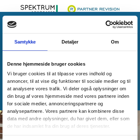
Benyt lejligheden til at stille
Samtykke
Detaljer
Om
spørgsmål til en specialist
Vores oplægsholdere er advokaterne Jacob Staghøj
Denne hjemmeside bruger cookies
Troelsen og Anker Søndergaard fra SPEKTRUM
Vi bruger cookies til at tilpasse vores indhold og
Advokater samt skattespecialist Thomas W.
annoncer, til at vise dig funktioner til sociale medier og til
Jørgensen fra Partner Revision. Efter deres indlæg
at analysere vores trafik. Vi deler også oplysninger om
kan du stille dine spørgsmål direkte til dem - en unik
din brug af vores hjemmeside med vores partnere inden
mulighed for at få et svar fra en specialist.
for sociale medier, annonceringspartnere og
analysepartnere. Vores partnere kan kombinere disse
data med andre oplysninger, du har givet dem, eller som
de har indsamlet fra din brug af deres tjenester.