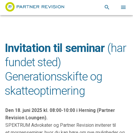
search
menu
Invitation til seminar
(har
fundet sted)
Generationsskifte og
skatteoptimering
Den 18. juni 2025 kl. 08:00-10:00 i Herning (Partner
Revision Loungen).
SPEKTRUM Advokater og Partner Revision inviterer til
et morgenseminar, hvor du kan høre om nye muligheder og