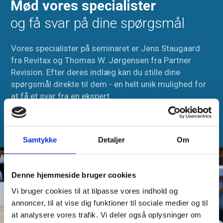
Mød vores specialister
og få svar på dine spørgsmål
Vores specialister på seminaret er Jens Staugaard
fra Revitax og Thomas W. Jørgensen fra Partner
Revision. Efter deres indlæg kan du stille dine
spørgsmål direkte til dem - en helt unik mulighed for
at få et svar fra en ekspert.
Vores lokale revisorer vil deltage i seminaret, så du
får også mulighed for en snak med din revisor.
Samtykke
Detaljer
Om
Denne hjemmeside bruger cookies
Vi bruger cookies til at tilpasse vores indhold og
annoncer, til at vise dig funktioner til sociale medier og til
at analysere vores trafik. Vi deler også oplysninger om