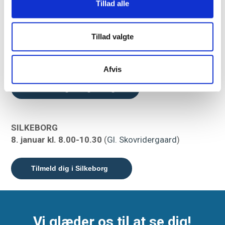
Tillad alle
Tilmeld dig i Herning
Tillad valgte
RINGKØBING
7. januar kl. 14.30-17.00
(
Pakhuset
)
Afvis
Tilmeld dig i Ringkøbing
SILKEBORG
8. januar kl. 8.00-10.30
(
Gl. Skovridergaard
)
Tilmeld dig i Silkeborg
Vi glæder os til at se dig!