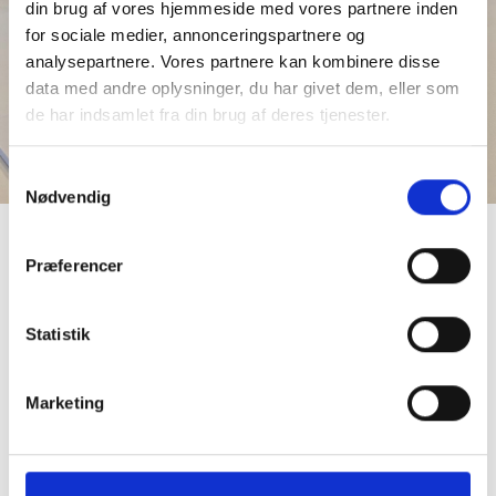
din brug af vores hjemmeside med vores partnere inden
for sociale medier, annonceringspartnere og
analysepartnere. Vores partnere kan kombinere disse
data med andre oplysninger, du har givet dem, eller som
de har indsamlet fra din brug af deres tjenester.
Samtykkevalg
Nødvendig
Tilmeld dig nu!
Præferencer
Alle er velkomne. Det er gratis, men tilmelding
kræves.
Statistik
Begrænset antal pladser (først til mølle).
Marketing
HERNING
7. januar kl. 8.00-10.30
(
Loungen, HC Midtjylland
)