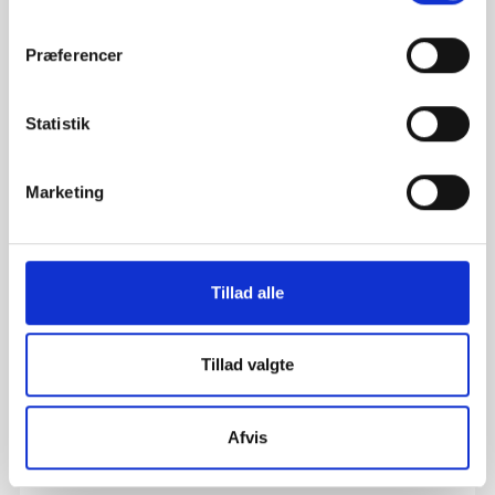
Præferencer
Statistik
Marketing
Tillad alle
MEDARBEJDERE
40 ÅRS JUBILÆUM
Tillad valgte
Helle Skadborg kan fejre 40-års jubilæum som revisor onsdag
den 16. april 2 ...
Afvis