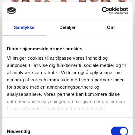
Samtykke
Detaljer
Om
Denne hjemmeside bruger cookies
Vi bruger cookies til at tilpasse vores indhold og
annoncer, til at vise dig funktioner til sociale medier og til
at analysere vores trafik. Vi deler også oplysninger om
MEDARBEJDERE
din brug af vores hjemmeside med vores partnere inden
TILLYKKE TIL VORES REVISOR-TRAINEES
for sociale medier, annonceringspartnere og
Alle vores trainees har bestået teorien på Fasttrack revisor-
analysepartnere. Vores partnere kan kombinere disse
uddannelsen. ...
data med andre oplysninger, du har givet dem, eller som
de har indsamlet fra din brug af deres tjenester.
Samtykkevalg
21. april 2026
Nødvendig